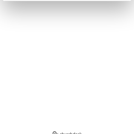
Log på ChurchDesk