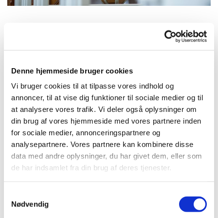
Søndag 6. september 2026, kl. 09:00
Denne hjemmeside bruger cookies
Ølsted Kirke, Hovedgaden 14, 3310
Vi bruger cookies til at tilpasse vores indhold og
Ølsted
annoncer, til at vise dig funktioner til sociale medier og til
at analysere vores trafik. Vi deler også oplysninger om
Majbrit Daugaard
din brug af vores hjemmeside med vores partnere inden
for sociale medier, annonceringspartnere og
analysepartnere. Vores partnere kan kombinere disse
data med andre oplysninger, du har givet dem, eller som
de har indsamlet fra din brug af deres tjenester.
S
Nødvendig
a
m