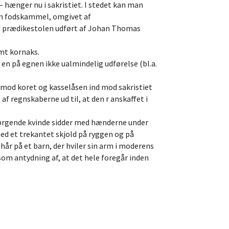
 – hænger nu i sakristiet. I stedet kan man
som fodskammel, omgivet af
ed prædikestolen udført af Johan Thomas
amt kornaks.
 en på egnen ikke ualmindelig udførelse (bl.a.
d mod koret og kasselåsen ind mod sakristiet
f regnskaberne ud til, at den r anskaffet i
sørgende kvinde sidder med hænderne under
med et trekantet skjold på ryggen og på
år på et barn, der hviler sin arm i moderens
som antydning af, at det hele foregår inden