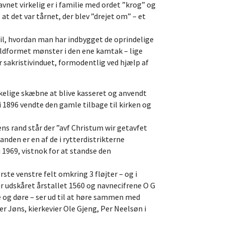
avnet virkelig er i familie med ordet ”krog” og
at det var tårnet, der blev ”drejet om” – et
til, hvordan man har indbygget de oprindelige
joldformet mønster i den ene kamtak – lige
r sakristivinduet, formodentlig ved hjælp af
kelige skæbne at blive kasseret og anvendt
 i 1896 vendte den gamle tilbage til kirken og
ns rand står der ”avf Christum wir getavfet
anden er en af de i rytterdistrikterne
1969, vistnok for at standse den
te venstre felt omkring 3 fløjter – og i
r udskåret årstallet 1560 og navnecifrene O G
e og døre – ser ud til at høre sammen med
r Jøns, kierkevier Ole Gjeng, Per Neelsøn i