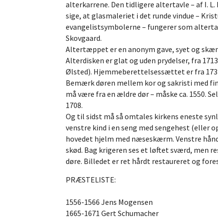
alterkarrene. Den tidligere altertavle – af I. 
sige, at glasmaleriet i det runde vindue – K
evangelistsymbolerne – fungerer som altertav
Skovgaard.
Altertæppet er en anonym gave, syet og skænk
Alterdisken er glat og uden prydelser, fra 171
Ølsted). Hjemmeberettelsessættet er fra 173
Bemærk døren mellem kor og sakristi med fine 
må være fra en ældre dør – måske ca. 1550. Sel
1708.
Og til sidst må så omtales kirkens eneste sy
venstre kind i en seng med sengehest (eller o
hovedet hjelm med næseskærm. Venstre hånd (!
skød. Bag krigeren ses et løftet sværd, men r
døre. Billedet er ret hårdt restaureret og for
PRÆSTELISTE:
1556-1566 Jens Mogensen
1665-1671 Gert Schumacher