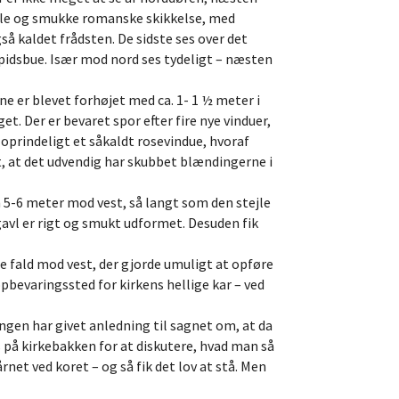
enkle og smukke romanske skikkelse, med
så kaldet frådsten. De sidste ses over det
spidsbue. Især mod nord ses tydeligt – næsten
ene er blevet forhøjet med ca. 1- 1 ½ meter i
t. Der er bevaret spor efter fire nye vinduer,
oprindeligt et såkaldt rosevindue, hvoraf
et, at det udvendig har skubbet blændingerne i
 5-6 meter mod vest, så langt som den stejle
gavl er rigt og smukt udformet. Desuden fik
e fald mod vest, der gjorde umuligt at opføre
bevaringssted for kirkens hellige kar – ved
ingen har givet anledning til sagnet om, at da
 på kirkebakken for at diskutere, hvad man så
net ved koret – og så fik det lov at stå. Men