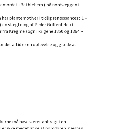
rnemordet i Bethlehem ( på nordvæggen i
 har plantemotiver i tidlig renæssancestil. –
en slægtning af Peder Griffenfeld ) i
r fra Kregme sogn i krigene 1850 og 1864. –
or det altid er en oplevelse og glæde at
lokkerne må have været anbragt i en
er er ikke meget at se af norddøren, næsten