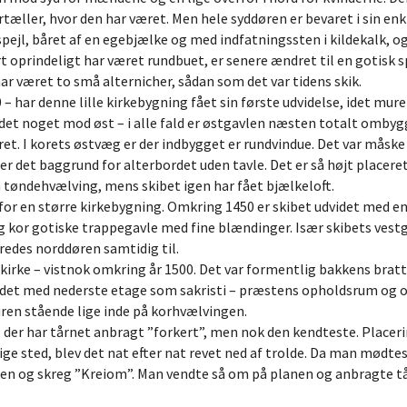
rtæller, hvor den har været. Men hele syddøren er bevaret i sin 
spejl, båret af en egebjælke og med indfatningssten i kildekalk, og
t oprindeligt har været rundbuet, er senere ændret til en gotisk 
har været to små alternicher, sådan som det var tidens skik.
 – har denne lille kirkebygning fået sin første udvidelse, idet mur
det noget mod øst – i alle fald er østgavlen næsten totalt ombygge
et. I korets østvæg er der indbygget er rundvindue. Det var måske 
nner det baggrund for alterbordet uden tavle. Det er så højt placer
 tøndehvælving, mens skibet igen har fået bjælkeloft.
for en større kirkebygning. Omkring 1450 er skibet udvidet med en
 og kor gotiske trappegavle med fine blændinger. Især skibets vest
redes norddøren samtidig til.
 kirke – vistnok omkring år 1500. Det var formentlig bakkens bratt
n det med nederste etage som sakristi – præstens opholdsrum og op
uren stående lige inde på korhvælvingen.
, der har tårnet anbragt ”forkert”, men nok den kendteste. Placer
e sted, blev det nat efter nat revet ned af trolde. Da man mødtes
kken og skreg ”Kreiom”. Man vendte så om på planen og anbragte tår