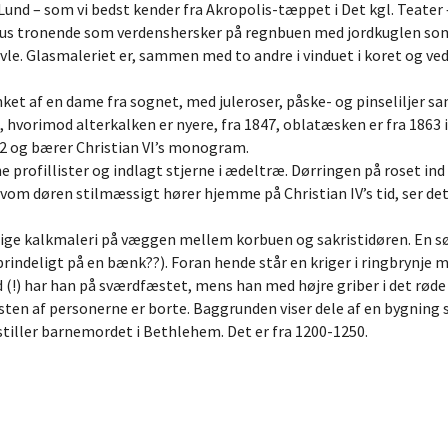
L. Lund – som vi bedst kender fra Akropolis-tæppet i Det kgl. Teater
ristus tronende som verdenshersker på regnbuen med jordkuglen 
le. Glasmaleriet er, sammen med to andre i vinduet i koret og v
et af en dame fra sognet, med juleroser, påske- og pinseliljer s
3, hvorimod alterkalken er nyere, fra 1847, oblatæsken er fra 1863 i
2 og bærer Christian VI’s monogram.
profillister og indlagt stjerne i ædeltræ. Dørringen på roset in
vom døren stilmæssigt hører hjemme på Christian IV’s tid, ser det a
nlige kalkmaleri på væggen mellem korbuen og sakristidøren. En 
prindeligt på en bænk??). Foran hende står en kriger i ringbrynje 
) har han på sværdfæstet, mens han med højre griber i det røde h
esten af personerne er borte. Baggrunden viser dele af en bygning 
estiller barnemordet i Bethlehem. Det er fra 1200-1250.