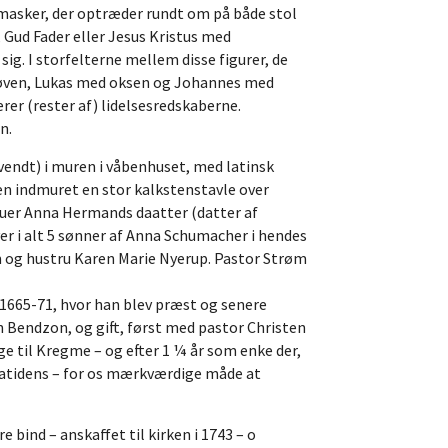
smasker, der optræder rundt om på både stol
Gud Fader eller Jesus Kristus med
g. I storfelterne mellem disse figurer, de
løven, Lukas med oksen og Johannes med
er (rester af) lidelsesredskaberne.
n.
vendt) i muren i våbenhuset, med latinsk
 indmuret en stor kalkstenstavle over
ruer Anna Hermands daatter (datter af
r i alt 5 sønner af Anna Schumacher i hendes
m og hustru Karen Marie Nyerup. Pastor Strøm
1665-71, hvor han blev præst og senere
en Bendzon, og gift, først med pastor Christen
e til Kregme – og efter 1 ¼ år som enke der,
datidens – for os mærkværdige måde at
e bind – anskaffet til kirken i 1743 – o