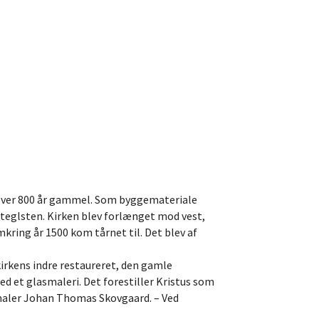
er over 800 år gammel. Som byggemateriale
 teglsten. Kirken blev forlænget mod vest,
kring år 1500 kom tårnet til. Det blev af
 kirkens indre restaureret, den gamle
med et glasmaleri. Det forestiller Kristus som
stmaler Johan Thomas Skovgaard. – Ved