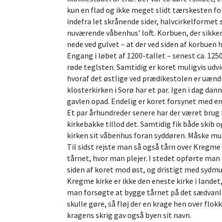
kun en flad og ikke meget slidt tærskesten fo
indefra let skrånende sider, halvcirkelformet 
nuværende våbenhus’ loft. Korbuen, der sikker
nede ved gulvet – at der ved siden af korbuen 
Engang i løbet af 1200-tallet – senest ca. 1250
røde teglsten. Samtidig er koret muligvis udvi
hvoraf det østlige ved prædikestolen er uændr
klosterkirken i Sorø har et par. Igen i dag da
gavlen opad. Endelig er koret forsynet med en
Et par århundreder senere har der været brug 
kirkebakke tillod det. Samtidig fik både skib
kirken sit våbenhus foran syddøren. Måske mu
Til sidst rejste man så også tårn over Kregme
tårnet, hvor man plejer. I stedet opførte ma
siden af koret mod øst, og dristigt med sydm
Kregme kirke er ikke den eneste kirke i landet
man forsøgte at bygge tårnet på det sædvanlig
skulle gøre, så fløj der en krage hen over flo
kragens skrig gav også byen sit navn.