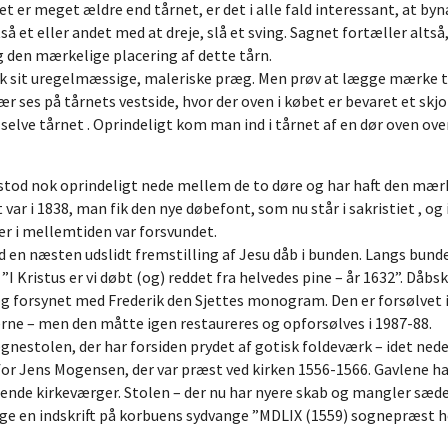
t er meget ældre end tårnet, er det i alle fald interessant, at byn
et eller andet med at dreje, slå et sving. Sagnet fortæller altså, 
g den mærkelige placering af dette tårn.
n fik sit uregelmæssige, maleriske præg. Men prøv at lægge mærke 
ær ses på tårnets vestside, hvor der oven i købet er bevaret et sk
 selve tårnet . Oprindeligt kom man ind i tårnet af en dør oven ove
 stod nok oprindeligt nede mellem de to døre og har haft den mær
var i 1838, man fik den nye døbefont, som nu står i sakristiet , og
der i mellemtiden var forsvundet.
 en næsten udslidt fremstilling af Jesu dåb i bunden. Langs bunde
”I Kristus er vi døbt (og) reddet fra helvedes pine – år 1632”. Dåbsk
g forsynet med Frederik den Sjettes monogram. Den er forsølvet i 
ne – men den måtte igen restaureres og opforsølves i 1987-88.
stolen, der har forsiden prydet af gotisk foldeværk – idet neders
for Jens Mogensen, der var præst ved kirken 1556-1566. Gavlene ha
rende kirkeværger. Stolen – der nu har nyere skab og mangler sæd
lge en indskrift på korbuens sydvange ”MDLIX (1559) sognepræst he