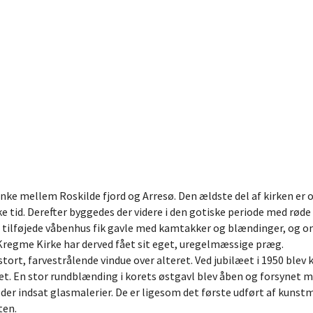
banke mellem Roskilde fjord og Arresø. Den ældste del af kirken 
tid. Derefter byggedes der videre i den gotiske periode med røde
et tilføjede våbenhus fik gavle med kamtakker og blændinger, og om
Kregme Kirke har derved fået sit eget, uregelmæssige præg.
stort, farvestrålende vindue over alteret. Ved jubilæet i 1950 blev
stiet. En stor rundblænding i korets østgavl blev åben og forsynet 
r der indsat glasmalerier. De er ligesom det første udført af kun
ten.