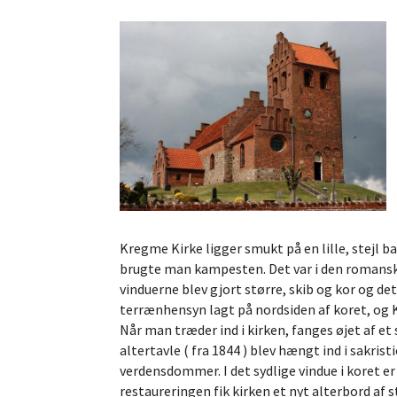
Kregme Kirke ligger smukt på en lille, stejl 
brugte man kampesten. Det var i den romanske 
vinduerne blev gjort større, skib og kor og d
terrænhensyn lagt på nordsiden af koret, og 
Når man træder ind i kirken, fanges øjet af et 
altertavle ( fra 1844 ) blev hængt ind i sakri
verdensdommer. I det sydlige vindue i koret e
restaureringen fik kirken et nyt alterbord af s