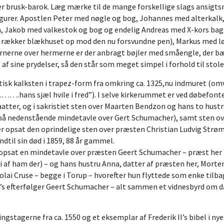
lder brusk-barok. Læg mærke til de mange forskellige slags ansigt
gurer. Apostlen Peter med nøgle og bog, Johannes med alterkalk, 
, Jakob med valkestok og bog og endelig Andreas med X-kors bag si
er rækker blækhuset op mod den nu forsvundne pen), Markus med 
rnerne over hermerne er der anbragt bøjler med småengle, der bær
af sine prydelser, så den står som meget simpel i forhold til stole
tisk kalksten i trapez-form fra omkring ca. 1325,nu indmuret (om
ns sjæl hvile i fred”). I selve kirkerummet er ved døbefonten
aatter, og i sakristiet sten over Maarten Bendzon og hans to hust
på nedenstående mindetavle over Gert Schumacher), samt sten ove
er opsat den oprindelige sten over præsten Christian Ludvig Strø
ndtil sin død i 1859, 88 år gammel.
opsat en mindetavle over præsten Geert Schumacher – præst her 
eri af ham der) – og hans hustru Anna, datter af præsten her, Mort
ai Cruse – begge i Torup – hvorefter hun flyttede som enke tilbag
n’s efterfølger Geert Schumacher – alt sammen et vidnesbyrd om 
gstagerne fra ca. 1550 og et eksemplar af Frederik II’s bibel i nyer