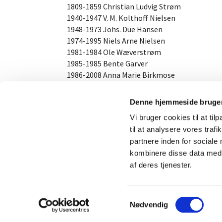
1809-1859 Christian Ludvig Strøm
1940-1947 V. M. Kolthoff Nielsen
1948-1973 Johs. Due Hansen
1974-1995 Niels Arne Nielsen
1981-1984 Ole Wæverstrøm
1985-1985 Bente Garver
1986-2008 Anna Marie Birkmose
1995-2012 Alan Heintzelmann
2009- Tina Folke Drigsdahl
Denne hjemmeside bruger
Vi bruger cookies til at til
til at analysere vores tra
Orgel: Starup/Husted 1904/2001: 19 stemmer
partnere inden for sociale
kombinere disse data med a
af deres tjenester.
S
Nødvendig
a