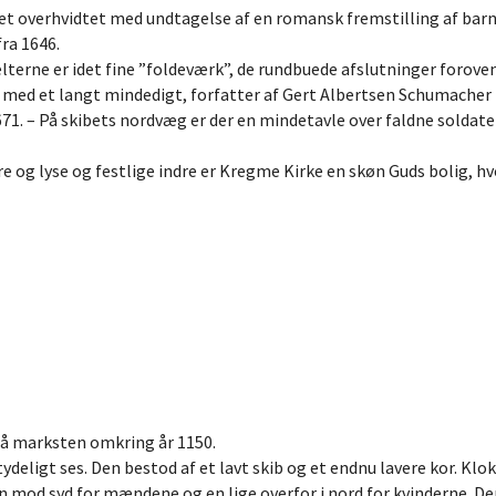
vet overhvidtet med undtagelse af en romansk fremstilling af ba
fra 1646.
lterne er idet fine ”foldeværk”, de rundbuede afslutninger foroven
med et langt mindedigt, forfatter af Gert Albertsen Schumacher ( 
671. – På skibets nordvæg er der en mindetavle over faldne soldate
 og lyse og festlige indre er Kregme Kirke en skøn Guds bolig, hv
små marksten omkring år 1150.
 tydeligt ses. Den bestod af et lavt skib og et endnu lavere kor. K
 en mod syd for mændene og en lige overfor i nord for kvinderne. D