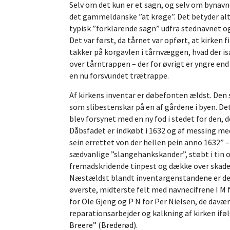
Selv om det kun er et sagn, og selv om bynavne
det gammeldanske ”at krøge”. Det betyder altså 
typisk ”forklarende sagn” udfra stednavnet o
Det var først, da tårnet var opført, at kirke
takker på korgavlen i tårnvæggen, hvad der is
over tårntrappen – der for øvrigt er yngre end
en nu forsvundet trætrappe.
Af kirkens inventar er døbefonten ældst. Den
som slibestenskar på en af gårdene i byen. Det 
blev forsynet med en ny fod i stedet for den, 
Dåbsfadet er indkøbt i 1632 og af messing med
sein errettet von der hellen pein anno 1632” – 
sædvanlige ”slangehankskander”, støbt i tin o
fremadskridende tinpest og dække over skader
Næstældst blandt inventargenstandene er degne
øverste, midterste felt med navnecifrene I M 
for Ole Gjeng og P N for Per Nielsen, de davæ
reparationsarbejder og kalkning af kirken ifø
Breere” (Brederød).