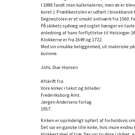
I 1886 fandt man kalkmalerier, men de er ble
koret ). Prædikestolen er udført i bruskbarok 
Degnestolen er et smukt snitværk fra 1560. Fe
På skibets sydvæg ved orglet hænger en tavle 
anledning af hans forflyttelse til Helsingør 1
Klokkerne er fra 1649 og 1722.
Med sin smukke beliggenhed, sit maleriske ydre
komme.
Johs. Due-Hansen
Afskrift fra:
Vore kirker i tekst og billeder
Frederiksborg Amt.
Jørgen Andersens forlag
1957.
Kirken er oprindeligt opført af forholdsvis 
Det var en ganske lille kirke, hvis mure endnu
klokkestabel af træ. Der var to døre i skibet,