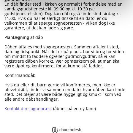
En dåb finder sted i kirken og normalt i forbindelse med en
søndagsgudstjeneste kl. 09.00 og kl. 10.30 (se
gudstjenestelisten). Dog kan dåb også finde sted lørdag kl.
11.00. Hvis du har et særligt ønske til en dato, er du
velkommen til at spørge sognepræsten - vi kan dog ikke
garantere, at det kan lade sig gøre.
Planlægning af dåb
Dåben aftales med sognepræsten. Sammen aftaler I sted,
dato og tidspunkt. Når det er på plads, har vi brug for viden
om mindst to faddere og/eller gudmor/gudfar, så vi kan
registrere dåben korrekt. Vær opmærksom på, at man skal
være døbt og konfirmeret for at kunne stå fadder.
Konfirmanddåb
Hvis du eller dit barn gerne vil konfirmeres, men ikke er
blevet døbt, finder vi sammen en dato, hvor dåben kan finde
sted. Det plejer at være både hyggeligt og smukt - som ved
alle andre dåbshandlinger.
Kontakt din sognepræst
(åbner på en ny fane)
Log på ChurchDesk