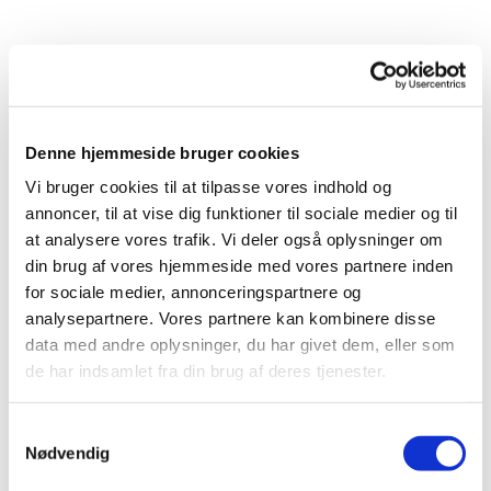
Fødsel
Alle fødsler bliver registreret i CPR via kirkekontoret. Også
selvom I ikke er medlemmer af folkekirken.
Denne hjemmeside bruger cookies
En fødsel bliver registreres på baggrund af en anmeldelse fra
jordemoderen. Har der ikke været en jordemoder til stede,
Vi bruger cookies til at tilpasse vores indhold og
registreres fødslen på baggrund af moderens egen
annoncer, til at vise dig funktioner til sociale medier og til
anmeldelse.
at analysere vores trafik. Vi deler også oplysninger om
Normalt er det sygehuset, der udtager et personnummer til
din brug af vores hjemmeside med vores partnere inden
barnet umiddelbart efter fødslen. Derefter sendes et advis
om dette til mors bopælssogn. Hvis der ikke er tildelt et
for sociale medier, annonceringspartnere og
personnummer ved fødslen, skal sognet (kordegnen) gøre
analysepartnere. Vores partnere kan kombinere disse
dette i forbindelse med fødselsregistreringen.
data med andre oplysninger, du har givet dem, eller som
Når et barn bliver født, og jordemoderen udtrækker
de har indsamlet fra din brug af deres tjenester.
personnummer til barnet, bliver der automastisk sendt et
informationsbrev til moderens e-Boks, hvor der står, hvordan
forældrene skal forholde sig til Faderskab/Medmoderskab og
navngivning.
S
Nødvendig
a
Er mor gift, bliver ægtefællen automatisk registreret som
far/medmor, når fødslen registreres i mors bopælssogn/den
m