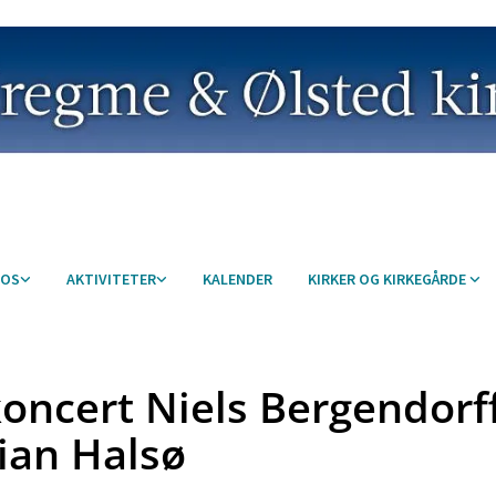
 OS
AKTIVITETER
KALENDER
KIRKER OG KIRKEGÅRDE
koncert Niels Bergendorf
tian Halsø