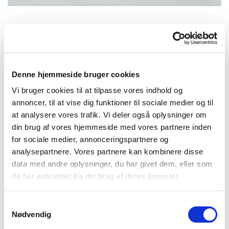
Tirsdag 8. september 2026, kl. 19:00
Denne hjemmeside bruger cookies
Konfirmandstuen, Frederikssundsvej
Vi bruger cookies til at tilpasse vores indhold og
14, 3300 Frederiksværk
annoncer, til at vise dig funktioner til sociale medier og til
at analysere vores trafik. Vi deler også oplysninger om
Allan Poulsen
din brug af vores hjemmeside med vores partnere inden
for sociale medier, annonceringspartnere og
analysepartnere. Vores partnere kan kombinere disse
data med andre oplysninger, du har givet dem, eller som
de har indsamlet fra din brug af deres tjenester.
S
Nødvendig
a
m