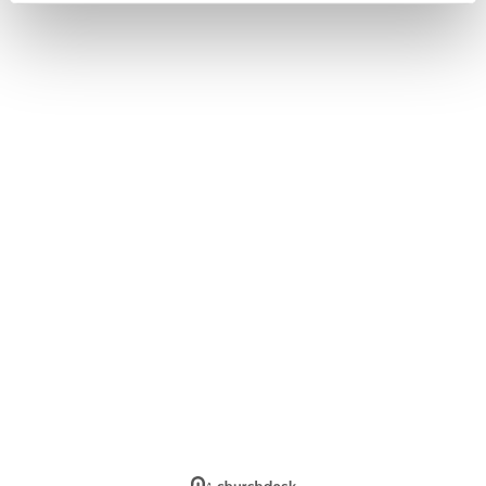
Log på ChurchDesk